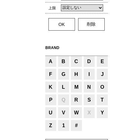
上限
BRAND
A
B
C
D
E
F
G
H
I
J
K
L
M
N
O
P
Q
R
S
T
U
V
W
X
Y
Z
1
#