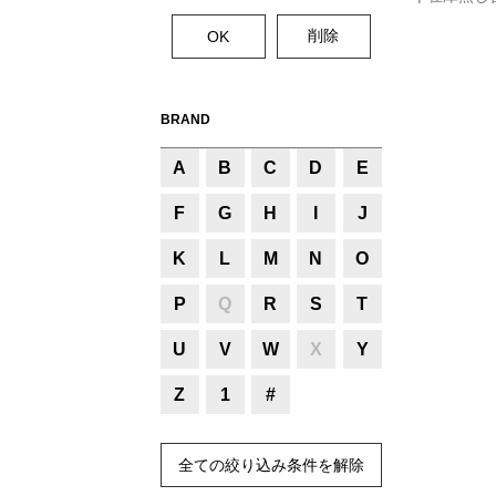
BRAND
A
B
C
D
E
F
G
H
I
J
K
L
M
N
O
P
Q
R
S
T
U
V
W
X
Y
Z
1
#
全ての絞り込み条件を解除