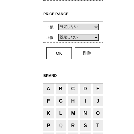
PRICE RANGE
下限
上限
BRAND
A
B
C
D
E
F
G
H
I
J
K
L
M
N
O
P
Q
R
S
T