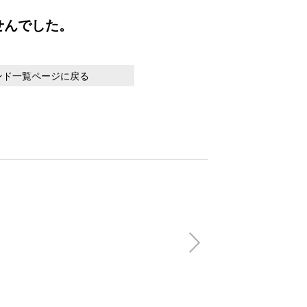
せんでした。
ンド一覧ページに戻る
【会員特別価格】V
FLAG OPEN SH
(税込)
22,000円