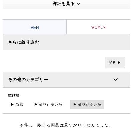
えうる高い機能性・保温性をもつプロダクトは、アウトドアのプロフェ
詳細を見る
ッショナルたちから信頼を集め、数々の過酷な冒険やレースを支えてき
ました。その 一方で、ブランドの根底には「人と人が紡ぐ幸せこそを
大事にする」というデンマーク発祥の “Hygge（ヒュッゲ）” という概
念があります。
さらに絞り込む
戻る ▶
その他のカテゴリー
並び順
▶ 新着
▶ 価格が安い順
▶ 価格が高い順
条件に一致する商品は見つかりませんでした。