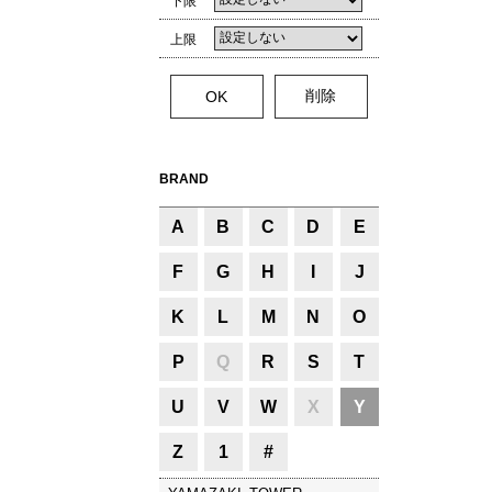
下限
上限
BRAND
A
B
C
D
E
F
G
H
I
J
K
L
M
N
O
P
Q
R
S
T
U
V
W
X
Y
Z
1
#