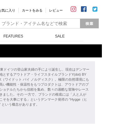
お気に入り
カートをみる
レビュー
FEATURES
SALE
年、東ドイツの登山家夫婦の手により誕生し、現在はデンマー
地とするアウトドア・ライフスタイルブランドY(dot) BY
ISK（ワイドット バイ ノルディスク）。極限の自然環境にも
高い機能性・保温性をもつプロダクトは、アウトドアのプ
ショナルたちから信頼を集め、数々の過酷な冒険やレース
きました。その 一方で、ブランドの根底には「人と人が
こそを大事にする」というデンマーク発祥の “Hygge（ヒ
” という概念があります。