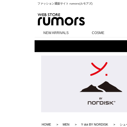
ファッション通販サイト rumors(ルモアズ)
rumors
NEW ARRIVALS
COSME
HOME
MEN
Y dot BY NORDISK
シュ