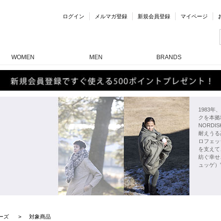
ログイン
メルマガ登録
新規会員登録
マイページ
WOMEN
MEN
BRANDS
1983
クを本拠
NORD
耐えうる
ロフェッ
を支えて
紡ぐ幸せ
ュッゲ）
ーズ
対象商品