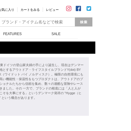
お気に入り
カートをみる
レビュー
FEATURES
SALE
年、東ドイツの登山家夫婦の手により誕生し、現在はデンマー
地とするアウトドア・ライフスタイルブランドY(dot) BY
ISK（ワイドット バイ ノルディスク）。極限の自然環境にも
高い機能性・保温性をもつプロダクトは、アウトドアのプ
ショナルたちから信頼を集め、数々の過酷な冒険やレース
きました。その 一方で、ブランドの根底には「人と人が
こそを大事にする」というデンマーク発祥の “Hygge（ヒ
” という概念があります。