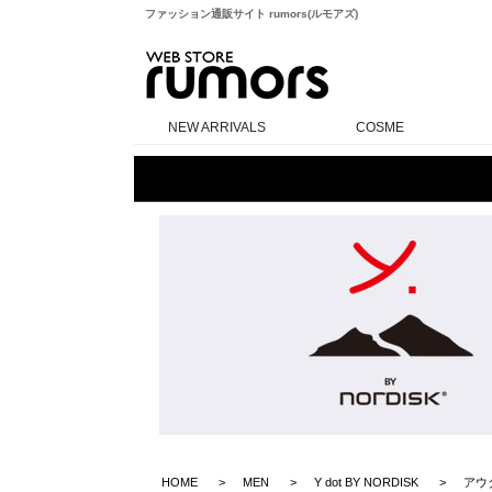
ファッション通販サイト rumors(ルモアズ)
rumors
NEW ARRIVALS
COSME
HOME
MEN
Y dot BY NORDISK
アウ