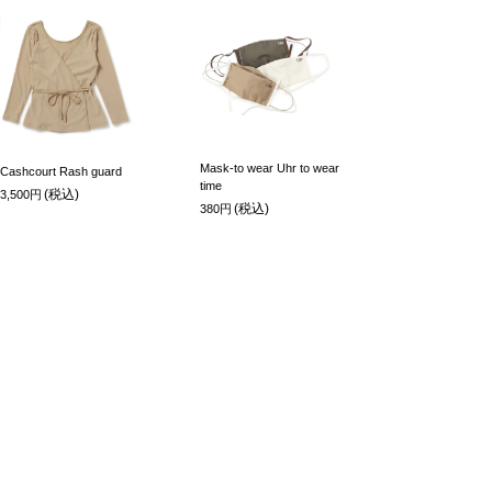
Mask-to wear Uhr to wear
Cashcourt Rash guard
time
(税込)
3,500円
(税込)
380円