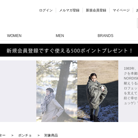
ログイン
メルマガ登録
新規会員登録
マイページ
WOMEN
MEN
BRANDS
1983
クを本拠
NORD
耐えうる
ロフェッ
を支えて
紡ぐ幸せ
ュッゲ）
ター
ポンチョ
対象商品