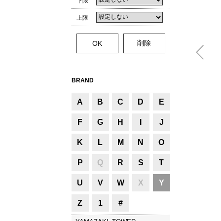
下限
上限
BRAND
A
B
C
D
E
F
G
H
I
J
K
L
M
N
O
P
Q
R
S
T
U
V
W
X
Y
Z
1
#