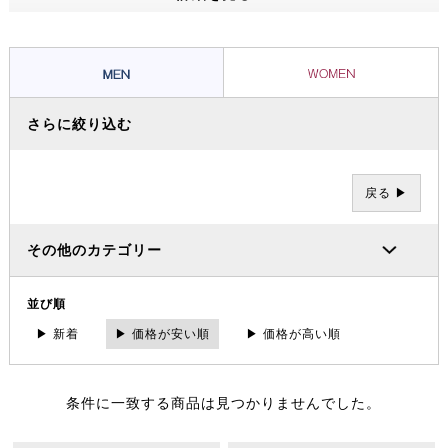
ッショナルたちから信頼を集め、数々の過酷な冒険やレースを支えてき
ました。その 一方で、ブランドの根底には「人と人が紡ぐ幸せこそを
大事にする」というデンマーク発祥の “Hygge（ヒュッゲ）” という概
念があります。
さらに絞り込む
戻る ▶
その他のカテゴリー
並び順
▶ 新着
▶ 価格が安い順
▶ 価格が高い順
条件に一致する商品は見つかりませんでした。