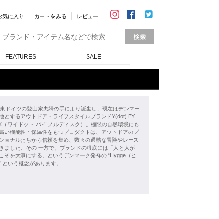
お気に入り
カートをみる
レビュー
FEATURES
SALE
年、東ドイツの登山家夫婦の手により誕生し、現在はデンマー
地とするアウトドア・ライフスタイルブランドY(dot) BY
ISK（ワイドット バイ ノルディスク）。極限の自然環境にも
高い機能性・保温性をもつプロダクトは、アウトドアのプ
ショナルたちから信頼を集め、数々の過酷な冒険やレース
きました。その 一方で、ブランドの根底には「人と人が
こそを大事にする」というデンマーク発祥の “Hygge（ヒ
” という概念があります。