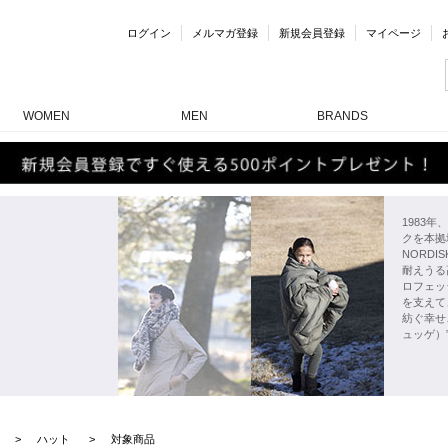
ログイン
メルマガ登録
新規会員登録
マイページ
WOMEN
MEN
BRANDS
1983
クを本拠
NORD
耐えうる
ロフェッ
を支えて
紡ぐ幸せ
ュッゲ）
ハット
対象商品