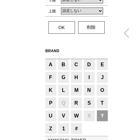
下限
上限
BRAND
A
B
C
D
E
F
G
H
I
J
K
L
M
N
O
P
Q
R
S
T
U
V
W
X
Y
Z
1
#