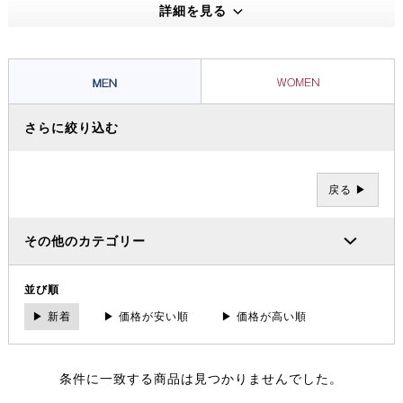
えうる高い機能性・保温性をもつプロダクトは、アウトドアのプロフェ
詳細を見る
ッショナルたちから信頼を集め、数々の過酷な冒険やレースを支えてき
ました。その 一方で、ブランドの根底には「人と人が紡ぐ幸せこそを
大事にする」というデンマーク発祥の “Hygge（ヒュッゲ）” という概
念があります。
さらに絞り込む
戻る ▶
その他のカテゴリー
並び順
▶ 新着
▶ 価格が安い順
▶ 価格が高い順
条件に一致する商品は見つかりませんでした。