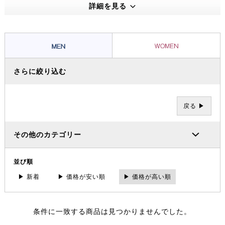
えうる高い機能性・保温性をもつプロダクトは、アウトドアのプロフェ
詳細を見る
ッショナルたちから信頼を集め、数々の過酷な冒険やレースを支えてき
ました。その 一方で、ブランドの根底には「人と人が紡ぐ幸せこそを
大事にする」というデンマーク発祥の “Hygge（ヒュッゲ）” という概
念があります。
さらに絞り込む
戻る ▶
その他のカテゴリー
並び順
▶ 新着
▶ 価格が安い順
▶ 価格が高い順
条件に一致する商品は見つかりませんでした。