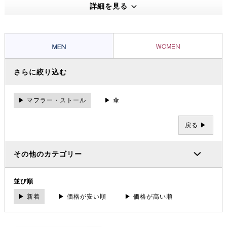
えうる高い機能性・保温性をもつプロダクトは、アウトドアのプロフェ
詳細を見る
ッショナルたちから信頼を集め、数々の過酷な冒険やレースを支えてき
ました。その 一方で、ブランドの根底には「人と人が紡ぐ幸せこそを
大事にする」というデンマーク発祥の “Hygge（ヒュッゲ）” という概
念があります。
さらに絞り込む
▶ マフラー・ストール
▶ 傘
戻る ▶
その他のカテゴリー
並び順
▶ 新着
▶ 価格が安い順
▶ 価格が高い順