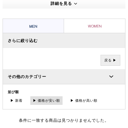
えうる高い機能性・保温性をもつプロダクトは、アウトドアのプロフェ
詳細を見る
ッショナルたちから信頼を集め、数々の過酷な冒険やレースを支えてき
ました。その 一方で、ブランドの根底には「人と人が紡ぐ幸せこそを
大事にする」というデンマーク発祥の “Hygge（ヒュッゲ）” という概
念があります。
さらに絞り込む
戻る ▶
その他のカテゴリー
並び順
▶ 新着
▶ 価格が安い順
▶ 価格が高い順
条件に一致する商品は見つかりませんでした。