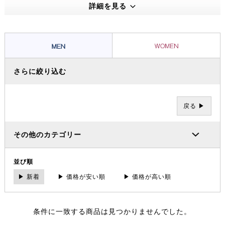
えうる高い機能性・保温性をもつプロダクトは、アウトドアのプロフェ
詳細を見る
ッショナルたちから信頼を集め、数々の過酷な冒険やレースを支えてき
ました。その 一方で、ブランドの根底には「人と人が紡ぐ幸せこそを
大事にする」というデンマーク発祥の “Hygge（ヒュッゲ）” という概
念があります。
さらに絞り込む
戻る ▶
その他のカテゴリー
並び順
▶ 新着
▶ 価格が安い順
▶ 価格が高い順
条件に一致する商品は見つかりませんでした。