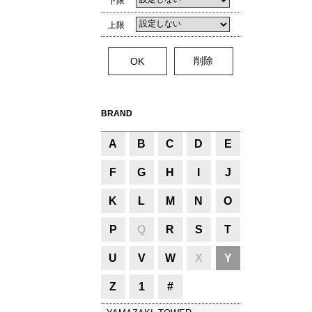
下限
上限
BRAND
A
B
C
D
E
F
G
H
I
J
K
L
M
N
O
P
Q
R
S
T
U
V
W
X
Y
Z
1
#