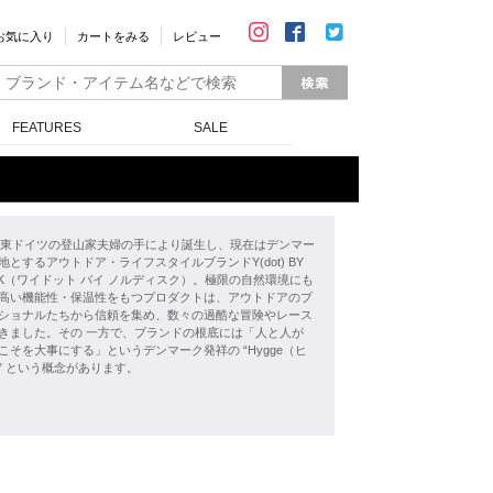
お気に入り
カートをみる
レビュー
FEATURES
SALE
年、東ドイツの登山家夫婦の手により誕生し、現在はデンマー
地とするアウトドア・ライフスタイルブランドY(dot) BY
ISK（ワイドット バイ ノルディスク）。極限の自然環境にも
高い機能性・保温性をもつプロダクトは、アウトドアのプ
ショナルたちから信頼を集め、数々の過酷な冒険やレース
きました。その 一方で、ブランドの根底には「人と人が
こそを大事にする」というデンマーク発祥の “Hygge（ヒ
” という概念があります。