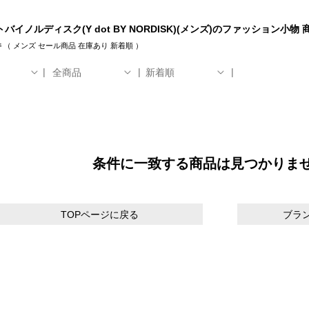
バイノルディスク(Y dot BY NORDISK)(メンズ)のファッション小物
件
（
メンズ
セール商品
在庫あり
新着順
）
全商品
新着順
条件に一致する商品は見つかりま
TOPページに戻る
ブラ