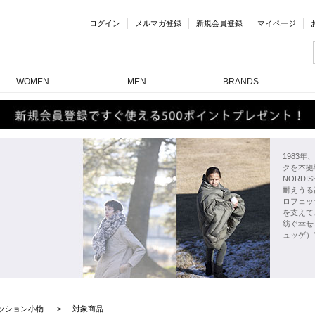
ログイン
メルマガ登録
新規会員登録
マイページ
WOMEN
MEN
BRANDS
1983
クを本拠
NORD
耐えうる
ロフェッ
を支えて
紡ぐ幸せ
ュッゲ）
ッション小物
対象商品