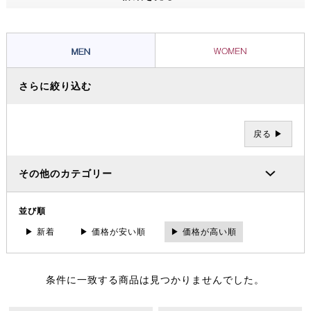
ッショナルたちから信頼を集め、数々の過酷な冒険やレースを支えてき
ました。その 一方で、ブランドの根底には「人と人が紡ぐ幸せこそを
大事にする」というデンマーク発祥の “Hygge（ヒュッゲ）” という概
念があります。
さらに絞り込む
戻る ▶
その他のカテゴリー
並び順
▶ 新着
▶ 価格が安い順
▶ 価格が高い順
条件に一致する商品は見つかりませんでした。