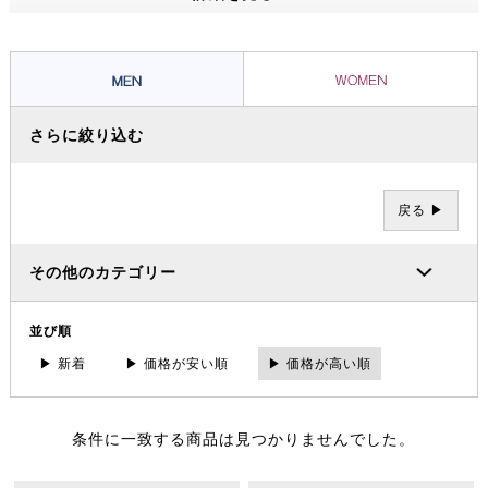
ッショナルたちから信頼を集め、数々の過酷な冒険やレースを支えてき
ました。その 一方で、ブランドの根底には「人と人が紡ぐ幸せこそを
大事にする」というデンマーク発祥の “Hygge（ヒュッゲ）” という概
念があります。
さらに絞り込む
戻る ▶
その他のカテゴリー
並び順
▶ 新着
▶ 価格が安い順
▶ 価格が高い順
条件に一致する商品は見つかりませんでした。