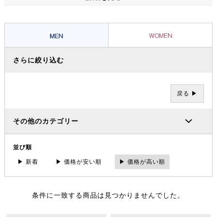
ッショナルたちから信頼を集め、数々の過酷な冒険やレースを支えてき
ました。その 一方で、ブランドの根底には「人と人が紡ぐ幸せこそを
大事にする」というデンマーク発祥の “Hygge（ヒュッゲ）” という概
念があります。
さらに絞り込む
戻る ▶
その他のカテゴリー
並び順
▶ 新着
▶ 価格が安い順
▶ 価格が高い順
条件に一致する商品は見つかりませんでした。