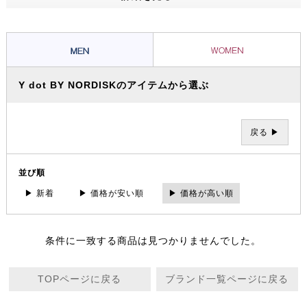
ッショナルたちから信頼を集め、数々の過酷な冒険やレースを支えてき
ました。その 一方で、ブランドの根底には「人と人が紡ぐ幸せこそを
大事にする」というデンマーク発祥の “Hygge（ヒュッゲ）” という概
念があります。
Y dot BY NORDISKのアイテムから選ぶ
戻る ▶
並び順
▶ 新着
▶ 価格が安い順
▶ 価格が高い順
条件に一致する商品は見つかりませんでした。
TOPページに戻る
ブランド一覧ページに戻る