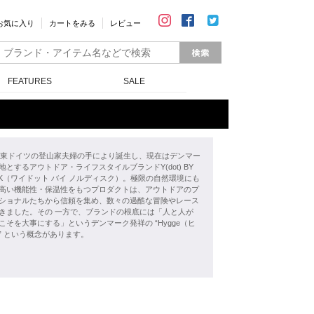
お気に入り
カートをみる
レビュー
FEATURES
SALE
年、東ドイツの登山家夫婦の手により誕生し、現在はデンマー
地とするアウトドア・ライフスタイルブランドY(dot) BY
ISK（ワイドット バイ ノルディスク）。極限の自然環境にも
高い機能性・保温性をもつプロダクトは、アウトドアのプ
ショナルたちから信頼を集め、数々の過酷な冒険やレース
きました。その 一方で、ブランドの根底には「人と人が
こそを大事にする」というデンマーク発祥の “Hygge（ヒ
” という概念があります。