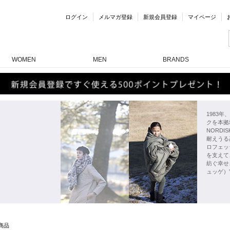
ログイン
メルマガ登録
新規会員登録
マイページ
WOMEN
MEN
BRANDS
1983
クを本拠
NORD
耐えうる
ロフェッ
を支えて
紡ぐ幸せ
ュッゲ）
商品