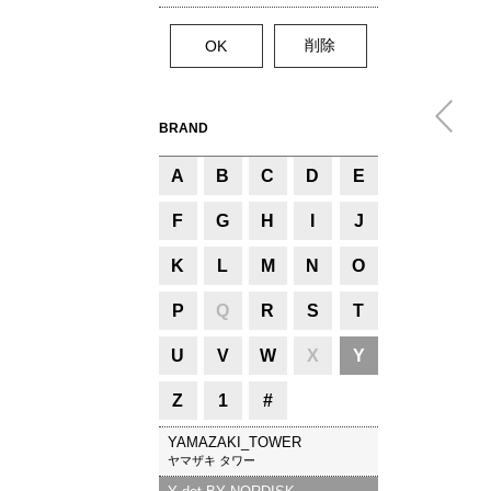
BRAND
A
B
C
D
E
F
G
H
I
J
K
L
M
N
O
P
Q
R
S
T
U
V
W
X
Y
Z
1
#
YAMAZAKI_TOWER
ヤマザキ タワー