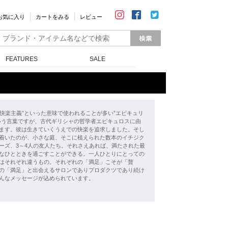
お気に入り
カートをみる
レビュー
FEATURES
SALE
””快楽主義”といった意味で使われることが多い”エピキュリ
いう言葉ですが、古代ギリシャの哲学者エピキュロスに由
ます。彼は生きていくうえでの快楽を追求しました。そし
着いたのが、小さな庭、そこに植えられた数本のイチジク
ーズ、3～4人の友人たち。それさえあれば、満たされた最
なひとときを過ごすことができる。一人ひとりにとっての
はそれぞれ違うもの。それぞれの「満足」こそが「贅
の「満足」と出会えるサロンでありプロダクツであり続け
んなメッセージが込められています。