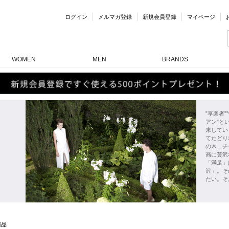
ログイン
メルマガ登録
新規会員登録
マイページ
WOMEN
MEN
BRANDS
”享楽者
アン”と
来してい
てたどり
の木、チ
高に贅沢
「満足」
沢」。そ
たい。そ
商品