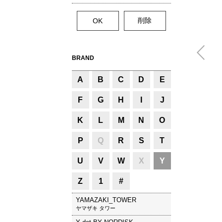
BRAND
A
B
C
D
E
F
G
H
I
J
K
L
M
N
O
P
Q
R
S
T
U
V
W
X
Y
Z
1
#
YAMAZAKI_TOWER
ヤマザキ タワー