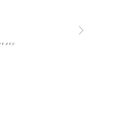
ド メイジ
uka hair oil mist 
beach
(税込)
3,850円