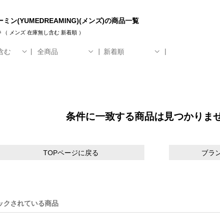
ミン(YUMEDREAMING)(メンズ)の商品一覧
件
（
メンズ
在庫無し含む
新着順
）
含む
全商品
新着順
条件に一致する商品は見つかりま
TOPページに戻る
ブラ
ックされている商品