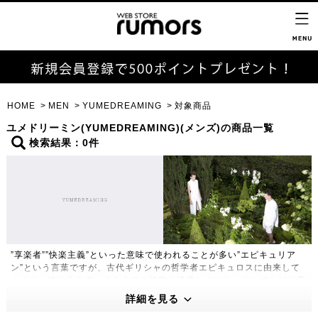
HOME
MEN
YUMEDREAMING
対象商品
ユメドリーミン(YUMEDREAMING)(メンズ)の商品一覧
検索結果：0件
”享楽者””快楽主義”といった意味で使われることが多い”エピキュリア
ン”という言葉ですが、古代ギリシャの哲学者エピキュロスに由来して
います。彼は生きていくうえでの快楽を追求しました。そしてたどり着
いたのが、小さな庭、そこに植えられた数本のイチジクの木、チーズ、
詳細を見る
3～4人の友人たち。それさえあれば、満たされた最高に贅沢なひとと