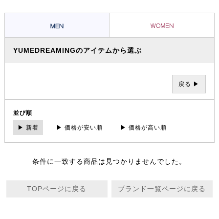
きを過ごすことができる。一人ひとりにとっての「満足」はそれぞれ違
うもの。それぞれの「満足」こそが「贅沢」。その「満足」と出会える
サロンでありプロダクツであり続けたい。そんなメッセージが込められ
ています。
YUMEDREAMINGのアイテムから選ぶ
戻る ▶
並び順
▶ 新着
▶ 価格が安い順
▶ 価格が高い順
条件に一致する商品は見つかりませんでした。
TOPページに戻る
ブランド一覧ページに戻る