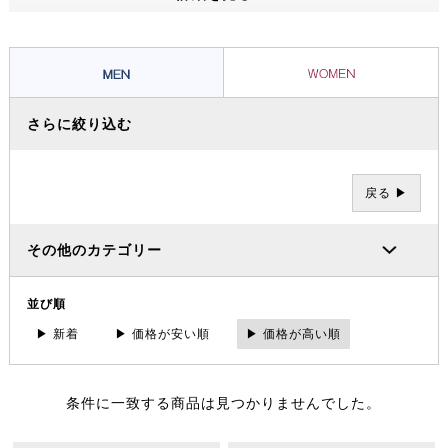
創造する。ユーロカジュアルが持つ都会的なシルエットと1つにするこ
とで全く新しい WORK&DRESS なカジュアルウェアーを提案。
さらに絞り込む
戻る ▶
その他のカテゴリー
並び順
▶ 新着
▶ 価格が安い順
▶ 価格が高い順
条件に一致する商品は見つかりませんでした。