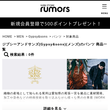
HOME
MEN
Gypsy&sons
パンツ
対象商品
ジプシーアンドサンズ(Gypsy&sons)(メンズ)のパンツ 商品一
覧
検索結果：0件
織物の産地として知られる尾州は愛知県の尾張一宮を拠点に素材開発。
加工や染色などの特殊技術を取り込みながら様々な男の仕事着 (WORK
WEAR) に着目。ヴィンテージの持つ雰囲気や、ディティールを再現
し、WORK STYLEとDRESS STYLE の両立をキーに独自の世界観を
詳細を見る