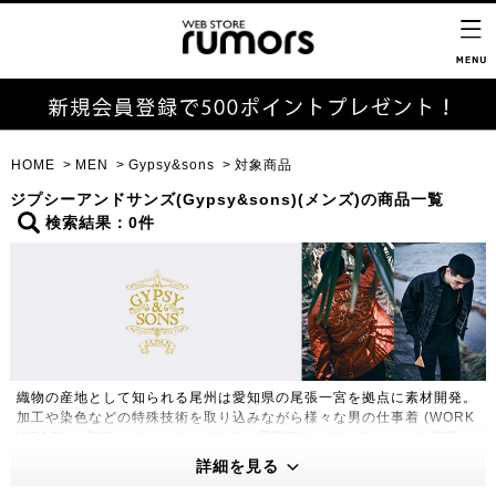
HOME
MEN
Gypsy&sons
対象商品
ジプシーアンドサンズ(Gypsy&sons)(メンズ)の商品一覧
検索結果：0件
織物の産地として知られる尾州は愛知県の尾張一宮を拠点に素材開発。
加工や染色などの特殊技術を取り込みながら様々な男の仕事着 (WORK
WEAR) に着目。ヴィンテージの持つ雰囲気や、ディティールを再現
し、WORK STYLEとDRESS STYLE の両立をキーに独自の世界観を
詳細を見る
創造する。ユーロカジュアルが持つ都会的なシルエットと1つにするこ