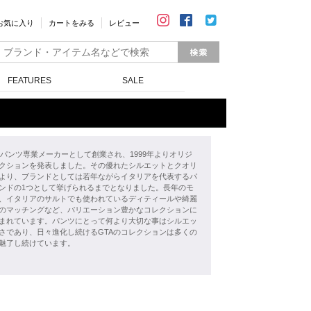
お気に入り
カートをみる
レビュー
FEATURES
SALE
年にパンツ専業メーカーとして創業され、1999年よりオリジ
クションを発表しました。その優れたシルエットとクオリ
より、ブランドとしては若年ながらイタリアを代表するパ
ンドの1つとして挙げられるまでとなりました。長年のモ
、イタリアのサルトでも使われているディティールや綺麗
のマッチングなど、バリエーション豊かなコレクションに
まれています。パンツにとって何より大切な事はシルエッ
さであり、日々進化し続けるGTAのコレクションは多くの
魅了し続けています。