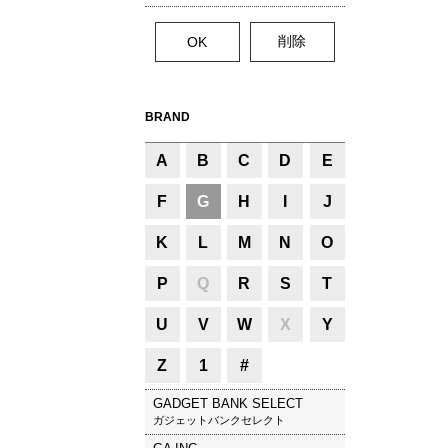
BRAND
A
B
C
D
E
F
G
H
I
J
K
L
M
N
O
P
Q
R
S
T
U
V
W
X
Y
Z
1
#
GADGET BANK SELECT
ガジェットバンクセレクト