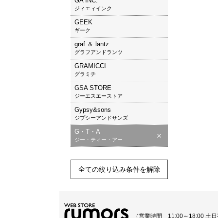
GA INC.
ジィエィインク
GEEK
ギーク
graf ＆ lantz
グラフアンドランツ
GRAMICCI
グラミチ
GSA STORE
ジーエスエーストア
Gypsy&sons
ジプシーアンドサンズ
G・T・A
ジー・ティー・アー
全ての絞り込み条件を解除
（営業時間 11:00～18:00