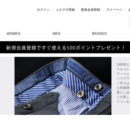
ログイン
メルマガ登録
新規会員登録
マイページ
WOMEN
MEN
BRANDS
1955
ナルコレ
ティーに
ンツブラ
ノ作りは
な色素材
落とし込
トの美し
ファンを