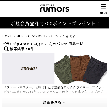
HOME
MEN
GRAMICCI
パンツ
対象商品
グラミチ(GRAMICCI)(メンズ)のパンツ 商品一覧
検索結果：0件
「ストーンマスター」と呼ばれた伝説的なロッククライマー「マイク・
グラハム氏」が1982年にカルフォルニアの小さな倉庫で立ち上げたブ
ランドです。
180度自然な開脚を可能にした「ガゼットクロッチ」や片手で簡単に調
詳細を見る
節できる「Webbingベルト」など独特の機能性をもったグラミチパン