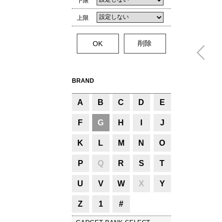
下限
上限
BRAND
A
B
C
D
E
F
G
H
I
J
K
L
M
N
O
P
Q
R
S
T
U
V
W
X
Y
Z
1
#