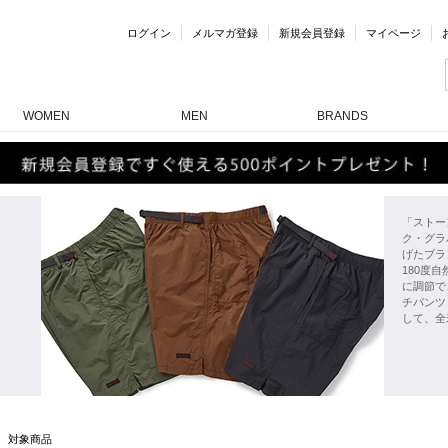
ログイン
メルマガ登録
新規会員登録
マイページ
WOMEN
MEN
BRANDS
「ストー
ク・グラ
げたブラ
180度
に調節で
チパンツ
して、全
対象商品