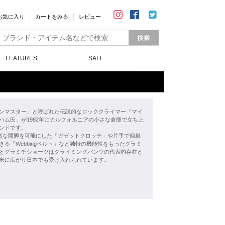
お気に入り
カートをみる
レビュー
FEATURES
SALE
ンマスター」と呼ばれた伝説的なロッククライマー「マイ
ハム氏」が1982年にカルフォルニアの小さな倉庫で立ち上
ンドです。
自然な開脚を可能にした「ガゼットクロッチ」や片手で簡単
きる「Webbingベルト」など独特の機能性をもったグラミ
とグラミチショーツはクライミングパンツの代表的存在と
米に広がり日本でも受け入れられています。