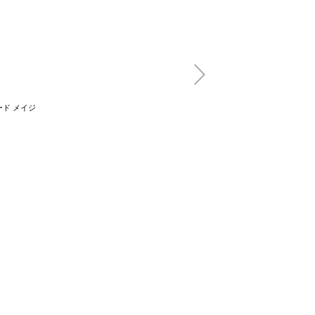
ド メイジ
uka hair oil mist 
beach
(税込)
3,850円