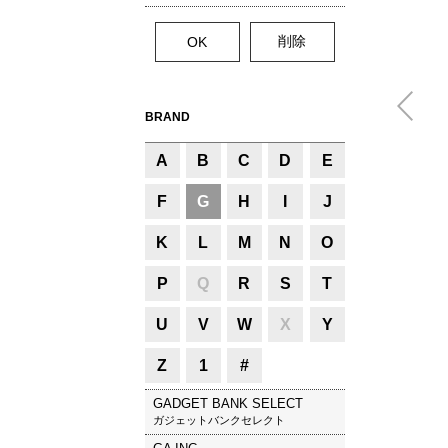
BRAND
A
B
C
D
E
F
G
H
I
J
K
L
M
N
O
P
Q
R
S
T
U
V
W
X
Y
Z
1
#
GADGET BANK SELECT
ガジェットバンクセレクト