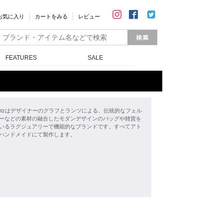
お気に入り
カートをみる
レビュー
FEATURES
SALE
&Lantzはデザイナーのグラフとランツによる、伝統的なフェル
ーなどの素材の融合したモダンデザインのバッグや雑貨を
いるラグジュアリーで機能的なブランドです。すべてアト
ハンドメイドにて製作します。