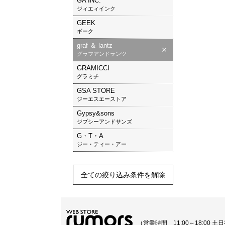
GA INC.
ジィエィインク
GEEK
ギーク
graf ＆ lantz
グラフアンドランツ
GRAMICCI
グラミチ
GSA STORE
ジーエスエーストア
Gypsy&sons
ジプシーアンドサンズ
G・T・A
ジー・ティー・アー
全ての絞り込み条件を解除
（営業時間 11:00～18:00