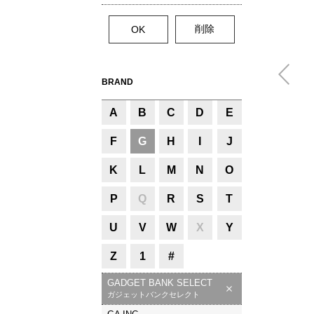
BRAND
A
B
C
D
E
F
G
H
I
J
K
L
M
N
O
P
Q
R
S
T
U
V
W
X
Y
Z
1
#
GADGET BANK SELECT
ガジェットバンクセレクト