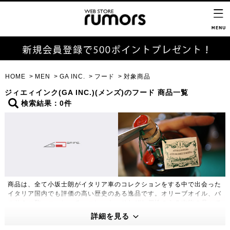
HOME
MEN
GA INC.
フード
対象商品
ジィエィインク(GA INC.)(メンズ)のフード 商品一覧
検索結果：0件
商品は、全て小坂士朗がイタリア車のコレクションをする中で出会った
イタリア国内でも評価の高い歴史のある逸品です。オリーブオイル、バ
ルサミコ酢、コーヒーチョコレート、それぞれ個性のある本物の品々で
す。ぜひご賞味いただき、イタリアの空気を感じてください。
詳細を見る