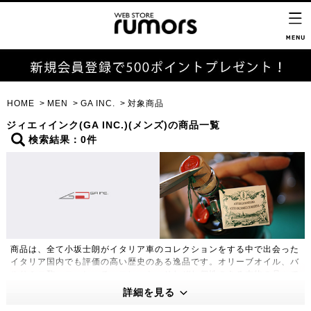
HOME
MEN
GA INC.
対象商品
ジィエィインク(GA INC.)(メンズ)の商品一覧
検索結果：0件
商品は、全て小坂士朗がイタリア車のコレクションをする中で出会った
イタリア国内でも評価の高い歴史のある逸品です。オリーブオイル、バ
ルサミコ酢、コーヒーチョコレート、それぞれ個性のある本物の品々で
す。ぜひご賞味いただき、イタリアの空気を感じてください。
詳細を見る