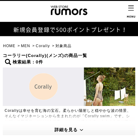
HOME
MEN
Corally
対象商品
コーラリー(Corally)(メンズ)の商品一覧
検索結果：0件
Corallyは幸せを育む海の宝石。柔らかい陽射しと穏やかな波の情景、
そんなイマジネーションから生まれたのが「Corally swim」です。シ
ンプルで普遍的、だけど心地良いトレンド感もある。大人の女性が着た
いと思う水着を提案します。サーフィンなどマリンスポーツを楽しむた
詳細を見る
め機能性も考慮。Made in Japanだからこそ叶う繊細なディテール