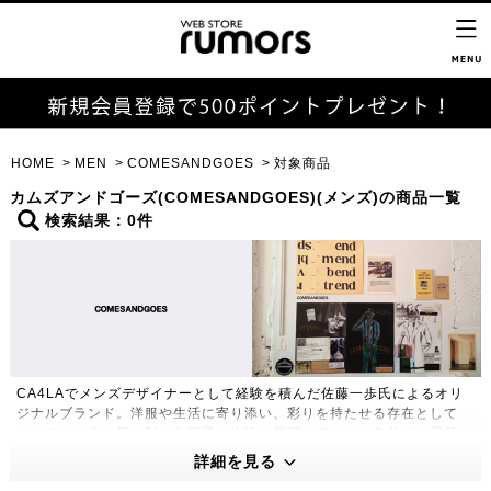
HOME
MEN
COMESANDGOES
対象商品
カムズアンドゴーズ(COMESANDGOES)(メンズ)の商品一覧
検索結果：0件
CA4LAでメンズデザイナーとして経験を積んだ佐藤一歩氏によるオリ
ジナルブランド。洋服や生活に寄り添い、彩りを持たせる存在として
の、ほんの少し気の利いた帽子と小物を展開していく。自分が、愛着を
持って送り出した物の証として、すべてのアイテムに、手書きのブラン
詳細を見る
ドネームを入れている。