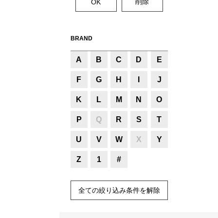
BRAND
A
B
C
D
E
F
G
H
I
J
K
L
M
N
O
P
Q
R
S
T
U
V
W
X
Y
Z
1
#
全ての絞り込み条件を解除