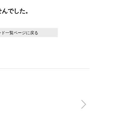
せんでした。
ンド一覧ページに戻る
【会員特別価格】V
FLAG OPEN SH
(税込)
22,000円