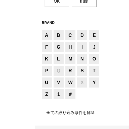
BRAND
A
B
C
D
E
F
G
H
I
J
K
L
M
N
O
P
Q
R
S
T
U
V
W
X
Y
Z
1
#
全ての絞り込み条件を解除