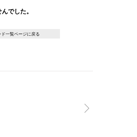
せんでした。
ンド一覧ページに戻る
【honeycotech
Shortsleeve
(税込)
13,200円