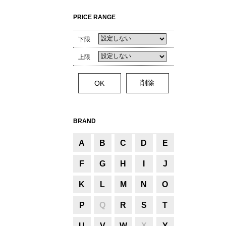
PRICE RANGE
下限
上限
BRAND
A
B
C
D
E
F
G
H
I
J
K
L
M
N
O
P
Q
R
S
T
U
V
W
X
Y