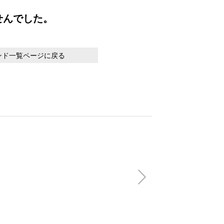
せんでした。
ンド一覧ページに戻る
【honeycotech
Shortsleeve
(税込)
13,200円