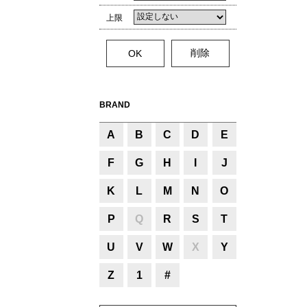
上限
BRAND
A
B
C
D
E
F
G
H
I
J
K
L
M
N
O
P
Q
R
S
T
U
V
W
X
Y
Z
1
#