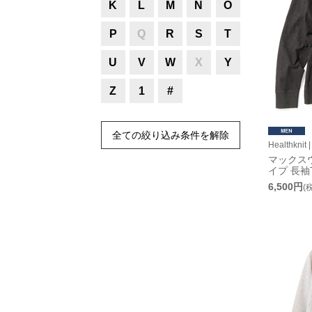
K
L
M
N
O
P
Q
R
S
T
U
V
W
X
Y
Z
1
#
全ての絞り込み条件を解除
Healthkn
マックス
イプ 長袖
6,500円
(