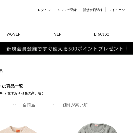
ログイン
メルマガ登録
新規会員登録
マイページ
WOMEN
MEN
BRANDS
品
トの商品一覧
件
（
在庫あり
価格の高い順
）
全商品
価格が高い順