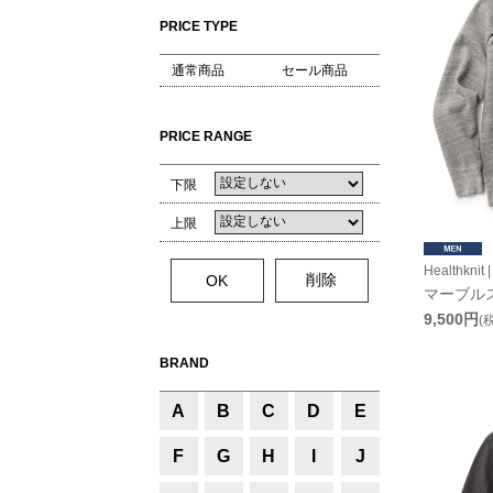
PRICE TYPE
通常商品
セール商品
PRICE RANGE
下限
上限
Healthkn
マーブル
9,500円
(
BRAND
A
B
C
D
E
F
G
H
I
J