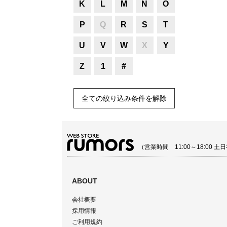
K
L
M
N
O
P
Q
R
S
T
U
V
W
X
Y
Z
1
#
全ての絞り込み条件を解除
（営業時間 11:00～18:00
ABOUT
会社概要
採用情報
ご利用規約