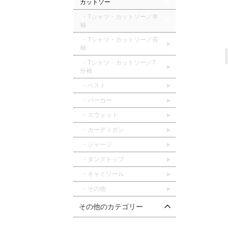
カットソー
・Tシャツ・カットソー／半
袖
・Tシャツ・カットソー／長
袖
・Tシャツ・カットソー／7
分袖
・ベスト
・パーカー
・スウェット
・カーディガン
・ジャージ
・タンクトップ
・キャミソール
・その他
その他のカテゴリー