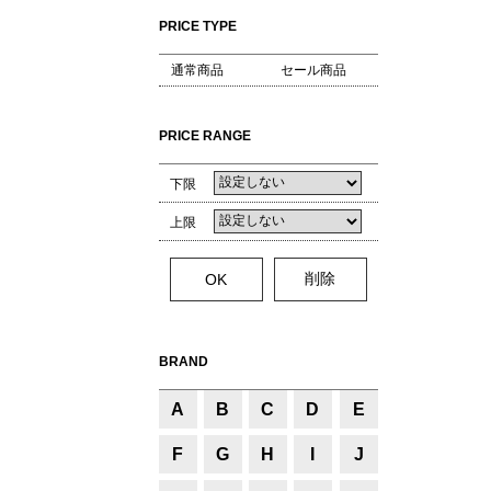
PRICE TYPE
通常商品
セール商品
PRICE RANGE
下限
上限
BRAND
A
B
C
D
E
F
G
H
I
J