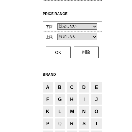
PRICE RANGE
下限
上限
BRAND
A
B
C
D
E
F
G
H
I
J
K
L
M
N
O
P
Q
R
S
T