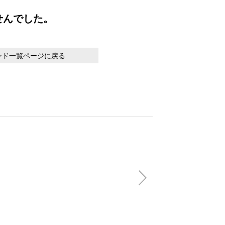
せんでした。
ンド一覧ページに戻る
【会員特別価格】V
FLAG OPEN SH
(税込)
22,000円