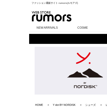
ファッション通販サイト rumors(ルモアズ)
rumors
NEW ARRIVALS
COSME
HOME
Y dot BY NORDISK
シューズ