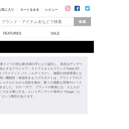
お気に入り
カートをみる
レビュー
FEATURES
SALE
年、東ドイツの登山家夫婦の手により誕生し、現在はデンマー
地とするアウトドア・ライフスタイルブランドY(dot) BY
ISK（ワイドット バイ ノルディスク）。極限の自然環境にも
高い機能性・保温性をもつプロダクトは、アウトドアのプ
ショナルたちから信頼を集め、数々の過酷な冒険やレース
きました。その 一方で、ブランドの根底には「人と人が
こそを大事にする」というデンマーク発祥の “Hygge（ヒ
” という概念があります。