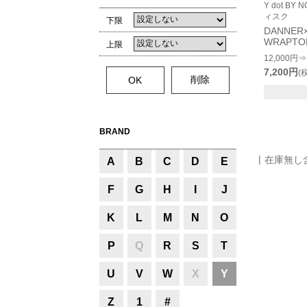
Y dot B
ィスク
下限
DANNER×
WRAPTO
上限
12,000円⇒
7,200円
(
BRAND
在庫無し
A
B
C
D
E
F
G
H
I
J
K
L
M
N
O
P
Q
R
S
T
U
V
W
X
Y
Z
1
#