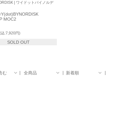
Y NORDISK | ワイドットバイノルデ
Y(dot)BYNORDISK
P MOC2
税込:7,920円)
SOLD OUT
含む
全商品
新着順