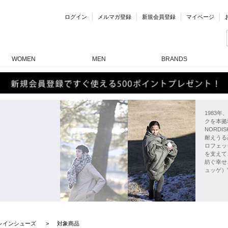
ログイン
メルマガ登録
新規会員登録
マイページ
WOMEN
MEN
BRANDS
1983
クを本拠
NORD
耐えうる
ロフェッ
を支えて
紡ぐ幸せ
ュッゲ）
レインシューズ
対象商品