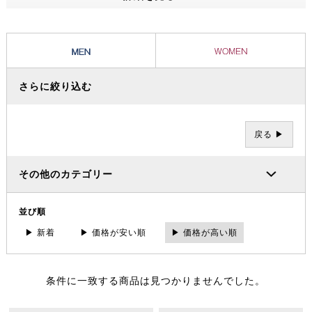
ッショナルたちから信頼を集め、数々の過酷な冒険やレースを支えてき
ました。その 一方で、ブランドの根底には「人と人が紡ぐ幸せこそを
大事にする」というデンマーク発祥の “Hygge（ヒュッゲ）” という概
念があります。
さらに絞り込む
戻る ▶
その他のカテゴリー
並び順
▶ 新着
▶ 価格が安い順
▶ 価格が高い順
条件に一致する商品は見つかりませんでした。