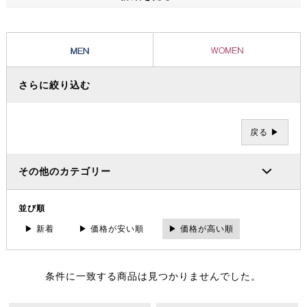
ッショナルたちから信頼を集め、数々の過酷な冒険やレースを支えてき
ました。その 一方で、ブランドの根底には「人と人が紡ぐ幸せこそを
大事にする」というデンマーク発祥の “Hygge（ヒュッゲ）” という概
念があります。
さらに絞り込む
戻る ▶
その他のカテゴリー
並び順
▶ 新着
▶ 価格が安い順
▶ 価格が高い順
条件に一致する商品は見つかりませんでした。