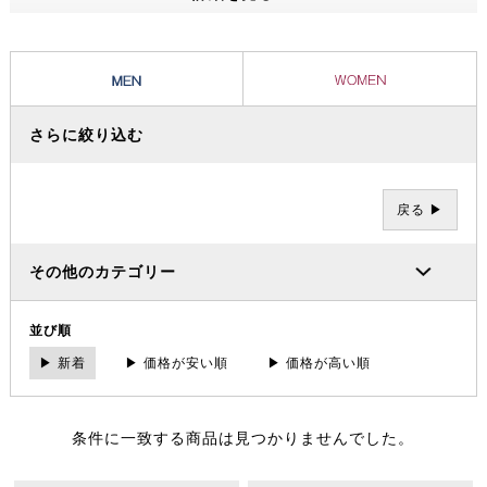
ッショナルたちから信頼を集め、数々の過酷な冒険やレースを支えてき
ました。その 一方で、ブランドの根底には「人と人が紡ぐ幸せこそを
大事にする」というデンマーク発祥の “Hygge（ヒュッゲ）” という概
念があります。
さらに絞り込む
戻る ▶
その他のカテゴリー
並び順
▶ 新着
▶ 価格が安い順
▶ 価格が高い順
条件に一致する商品は見つかりませんでした。