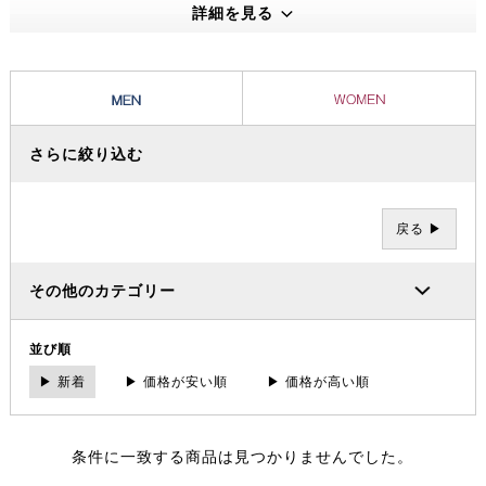
えうる高い機能性・保温性をもつプロダクトは、アウトドアのプロフェ
詳細を見る
ッショナルたちから信頼を集め、数々の過酷な冒険やレースを支えてき
ました。その 一方で、ブランドの根底には「人と人が紡ぐ幸せこそを
大事にする」というデンマーク発祥の “Hygge（ヒュッゲ）” という概
念があります。
さらに絞り込む
戻る ▶
その他のカテゴリー
並び順
▶ 新着
▶ 価格が安い順
▶ 価格が高い順
条件に一致する商品は見つかりませんでした。