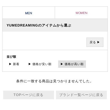
きを過ごすことができる。一人ひとりにとっての「満足」はそれぞれ違
うもの。それぞれの「満足」こそが「贅沢」。その「満足」と出会える
サロンでありプロダクツであり続けたい。そんなメッセージが込められ
ています。
YUMEDREAMINGのアイテムから選ぶ
戻る ▶
並び順
▶ 新着
▶ 価格が安い順
▶ 価格が高い順
条件に一致する商品は見つかりませんでした。
TOPページに戻る
ブランド一覧ページに戻る