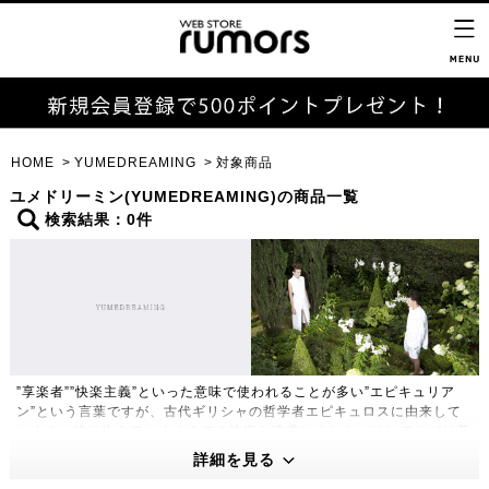
HOME
YUMEDREAMING
対象商品
ユメドリーミン(YUMEDREAMING)の商品一覧
検索結果：0件
”享楽者””快楽主義”といった意味で使われることが多い”エピキュリア
ン”という言葉ですが、古代ギリシャの哲学者エピキュロスに由来して
います。彼は生きていくうえでの快楽を追求しました。そしてたどり着
いたのが、小さな庭、そこに植えられた数本のイチジクの木、チーズ、
詳細を見る
3～4人の友人たち。それさえあれば、満たされた最高に贅沢なひとと