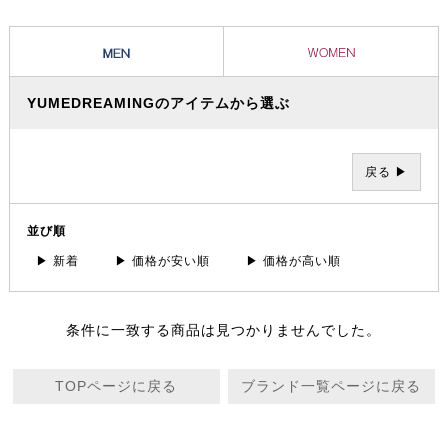
きを過ごすことができる。一人ひとりにとっての「満足」はそれぞれ違
うもの。それぞれの「満足」こそが「贅沢」。その「満足」と出会える
サロンでありプロダクツであり続けたい。そんなメッセージが込められ
ています。
YUMEDREAMINGのアイテムから選ぶ
戻る ▶
並び順
▶ 新着
▶ 価格が安い順
▶ 価格が高い順
条件に一致する商品は見つかりませんでした。
TOPページに戻る
ブランド一覧ページに戻る