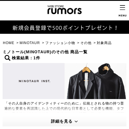
HOME
MINOTAUR
ファッション小物
その他
対象商品
ミノトール(MINOTAUR)のその他 商品一覧
検索結果：1件
「その人自身のアイデンティティーのために」伝統とされる物の持つ普
遍的な要素を再認識した上での現代的な日常着として必要な機能、タフ
さ、着心地などのクオリティー向上のために縫製、ディテールなど細部
に至るまで再構築し、よりハイクオリティーで革新的な物作りをモット
詳細を見る
ーに制作するアパレルライン。定番的なアイテム1つ1つは、コーディ