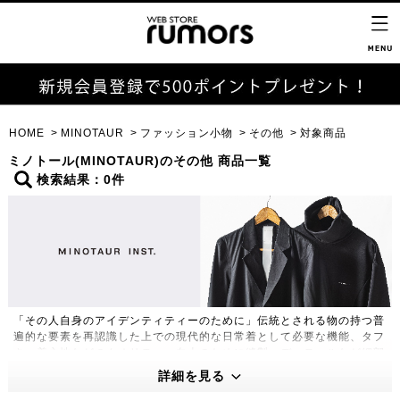
HOME
MINOTAUR
ファッション小物
その他
対象商品
ミノトール(MINOTAUR)のその他 商品一覧
検索結果：0件
「その人自身のアイデンティティーのために」伝統とされる物の持つ普
遍的な要素を再認識した上での現代的な日常着として必要な機能、タフ
さ、着心地などのクオリティー向上のために縫製、ディテールなど細部
に至るまで再構築し、よりハイクオリティーで革新的な物作りをモット
詳細を見る
ーに制作するアパレルライン。定番的なアイテム1つ1つは、コーディ