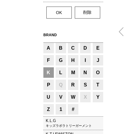
BRAND
A
B
C
D
E
F
G
H
I
J
K
L
M
N
O
P
Q
R
S
T
U
V
W
X
Y
Z
1
#
K.L.G
キッズラボラトリーガーメント