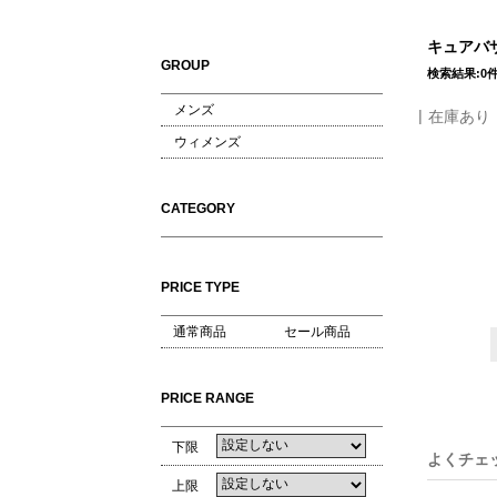
キュアバザ
GROUP
検索結果:0
メンズ
在庫あり
ウィメンズ
CATEGORY
PRICE TYPE
通常商品
セール商品
PRICE RANGE
下限
よくチェ
上限