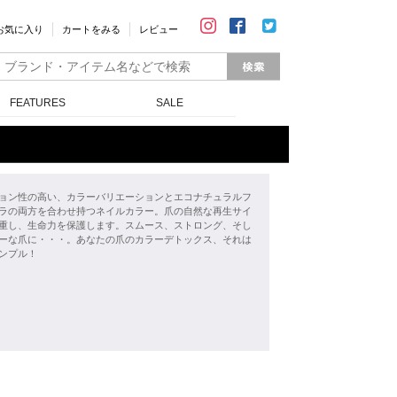
お気に入り
カートをみる
レビュー
FEATURES
SALE
ョン性の高い、カラーバリエーションとエコナチュラルフ
ラの両方を合わせ持つネイルカラー。爪の自然な再生サイ
重し、生命力を保護します。スムース、ストロング、そし
ーな爪に・・・。あなたの爪のカラーデトックス、それは
ンプル！