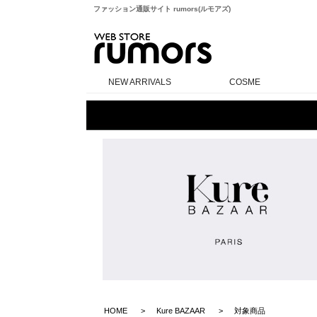
ファッション通販サイト rumors(ルモアズ)
rumors
NEW ARRIVALS
COSME
HOME
Kure BAZAAR
対象商品