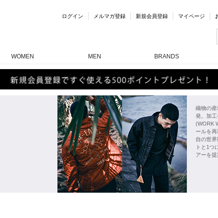
ログイン
メルマガ登録
新規会員登録
マイページ
WOMEN
MEN
BRANDS
織物の産
発。加工
(WOR
ールを再現
自の世界
トと1つ
アーを提