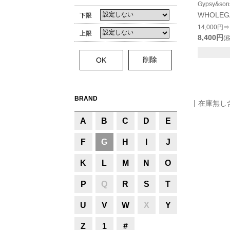
Gypsy&s
WHOLEG
下限
14,000円⇒
上限
8,400円
(
BRAND
在庫無し
A
B
C
D
E
F
G
H
I
J
K
L
M
N
O
P
Q
R
S
T
U
V
W
X
Y
Z
1
#