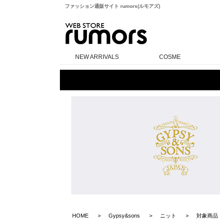
ファッション通販サイト rumors(ルモアズ)
rumors
NEW ARRIVALS
COSME
HOME
Gypsy&sons
ニット
対象商品