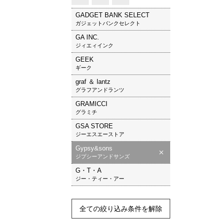
GADGET BANK SELECT
ガジェットバンクセレクト
GA INC.
ジィエィインク
GEEK
ギーク
graf ＆ lantz
グラフアンドランツ
GRAMICCI
グラミチ
GSA STORE
ジーエスエーストア
Gypsy&sons
ジプシーアンドサンズ
G・T・A
ジー・ティー・アー
全ての絞り込み条件を解除