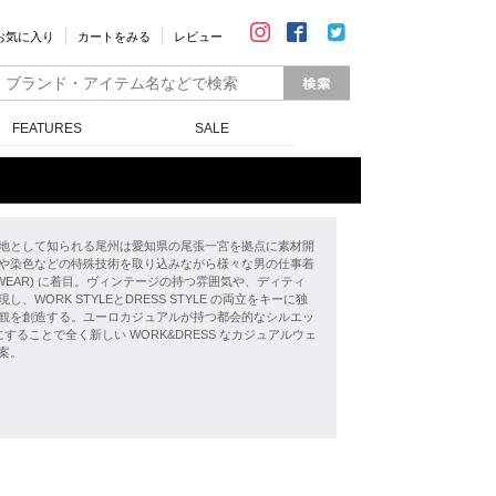
お気に入り
カートをみる
レビュー
FEATURES
SALE
地として知られる尾州は愛知県の尾張一宮を拠点に素材開
や染色などの特殊技術を取り込みながら様々な男の仕事着
K WEAR) に着目。ヴィンテージの持つ雰囲気や、ディティ
し、WORK STYLEとDRESS STYLE の両立をキーに独
観を創造する。ユーロカジュアルが持つ都会的なシルエッ
にすることで全く新しい WORK&DRESS なカジュアルウェ
案。